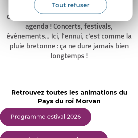
Si vous pensez qu’il ne se passe rien,
Tout refuser
c’est que vous n’avez pas consulté notre
agenda ! Concerts, festivals,
événements... Ici, l'ennui, c’est comme la
pluie bretonne : ça ne dure jamais bien
longtemps !
Retrouvez toutes les animations du
Pays du roi Morvan
Programme estival 2026