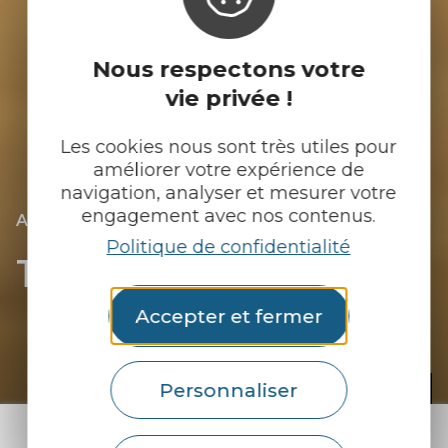
Nous respectons votre
vie privée !
Les cookies nous sont très utiles pour
améliorer votre expérience de
navigation, analyser et mesurer votre
engagement avec nos contenus.
|
|
Accueil
Nous sortons
Tout l’agenda
Politique de confidentialité
Tout l’agenda
- page 6
Accepter et fermer
© A. Lamoureux
Personnaliser