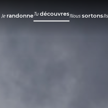
Tu
découvres
Je
Nous
Il
randonne
sortons