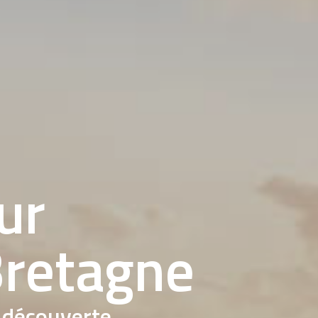
ur
Bretagne
t découverte