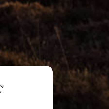
re
re