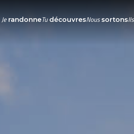
Je
Tu
Nous
Il
randonne
découvres
sortons