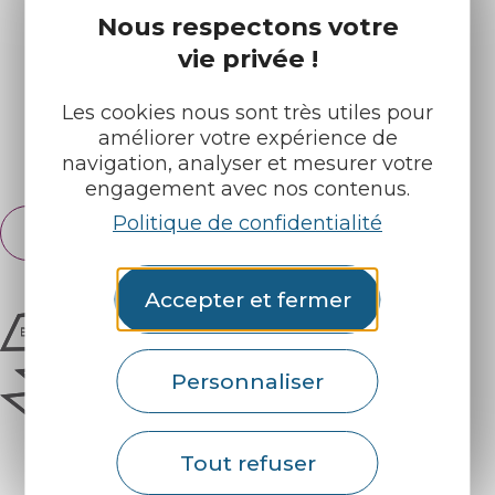
Nos brochures
Météo
Nous respectons votre
vie privée !
Retrouvez-nous sur :
Les cookies nous sont très utiles pour
améliorer votre expérience de
Espace pro
Partenaires
navigation, analyser et mesurer votre
engagement avec nos contenus.
Politique de confidentialité
Français
English
Accepter et fermer
Personnaliser
Tout refuser