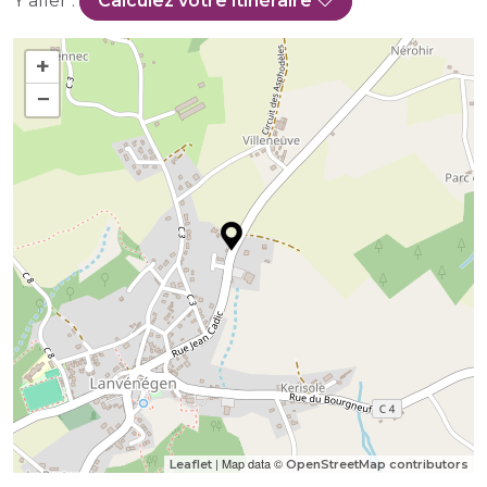
Y aller :
Calculez votre itinéraire
+
−
| Map data ©
Leaflet
OpenStreetMap contributors