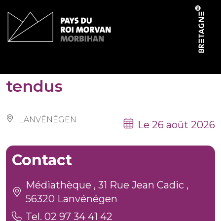
Panneau de gestion des cookies
Création tableau en fils
tendus
LANVÉNÉGEN
Le 26 août 2026
Contact
Médiathèque , 31 Rue Jean Cadic ,
56320 Lanvénégen
Tel. 02 97 34 41 42