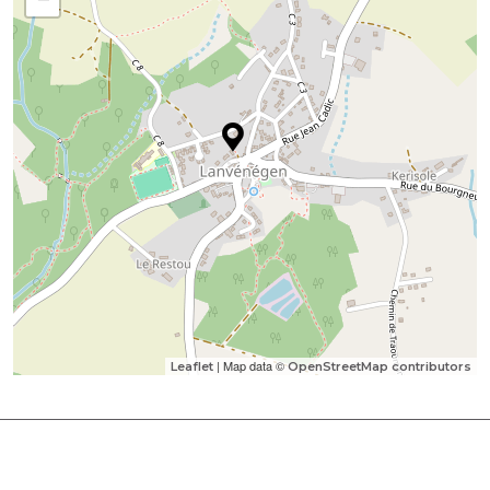
| Map data ©
Leaflet
OpenStreetMap contributors