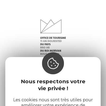
Infos pratiques
Nos accueils
Nous respectons votre
Nos brochures
Météo
vie privée !
Les cookies nous sont très utiles pour
Retrouvez-nous sur :
améliorer votre expérience de