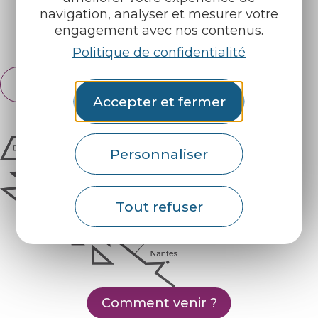
navigation, analyser et mesurer votre
engagement avec nos contenus.
Espace pro
Partenaires
Politique de confidentialité
Français
English
Accepter et fermer
Personnaliser
Tout refuser
Comment venir ?