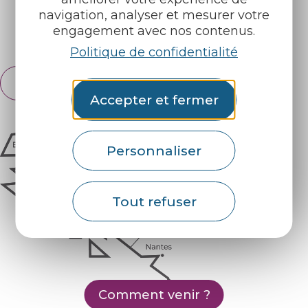
navigation, analyser et mesurer votre
engagement avec nos contenus.
Espace pro
Partenaires
Politique de confidentialité
Français
English
Accepter et fermer
Personnaliser
Tout refuser
Comment venir ?