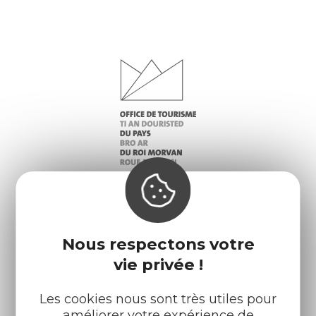
Infos pratiques
Nos accueils
Nous respectons votre
vie privée !
Nos brochures
Météo
Les cookies nous sont très utiles pour
Retrouvez-nous sur :
améliorer votre expérience de