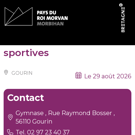
Panneau de gestion des cookies
Forum des associations
sportives
GOURIN
Le 29 août 2026
Contact
Gymnase , Rue Raymond Bosser ,
56110 Gourin
Tel. 02 97 23 40 37