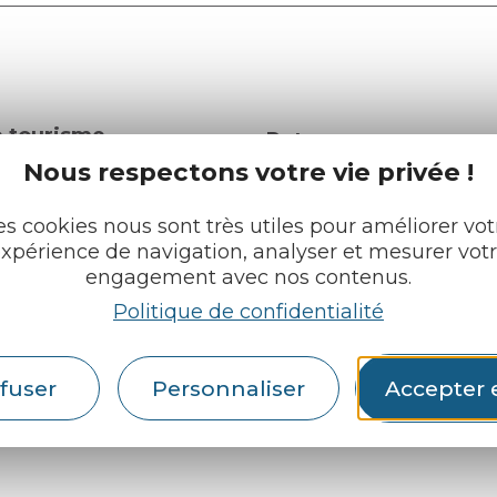
e tourisme
Retrouvez-nous sur :
u roi
Nous respectons votre vie privée !
es cookies nous sont très utiles pour améliorer vot
pratiques
xpérience de navigation, analyser et mesurer vot
engagement avec nos contenus.
cueils
Espace pro
Partenaires
Politique de confidentialité
rochures
Français
fuser
Personnaliser
Accepter 
English