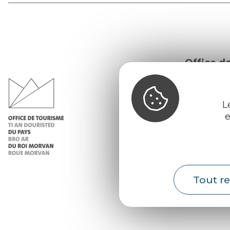
Office d
du Pays d
Morvan
L
Infos 
e
Nos ac
Nos b
Météo
Tout re