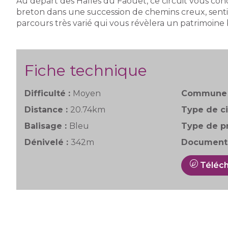
Au départ des Halles du Faouët, ce circuit vous cond
breton dans une succession de chemins creux, sentie
parcours très varié qui vous révèlera un patrimoine 
Fiche technique
Difficulté :
Moyen
Commune 
Distance :
20.74km
Type de ci
Balisage :
Bleu
Type de pr
Dénivelé :
342m
Documenta
Téléch