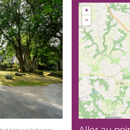
+
−
Aller au poi