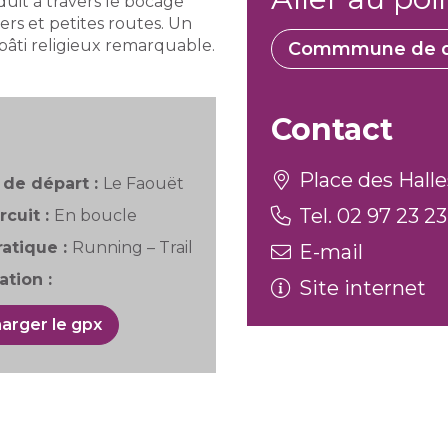
uit à travers le bocage
rs et petites routes. Un
bâti religieux remarquable.
Commmune de d
Contact
Place des Halle
de départ :
Le Faouët
Tel. 02 97 23 23
rcuit :
En boucle
atique :
Running – Trail
E-mail
tion :
Site internet
arger le gpx