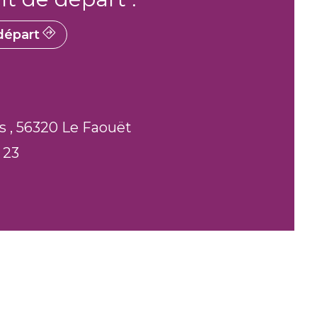
épart
s , 56320 Le Faouët
 23