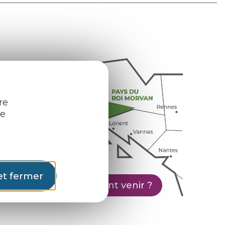
re
re
et fermer
Comment venir ?