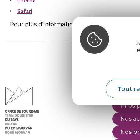
Firefox
Safari
Pour plus d’informations sur les outils à votre 
L
e
Office d
du Pays d
Tout re
Morvan
Infos 
Nos ac
Nos b