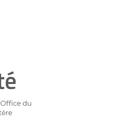
té
l'Office du
tère