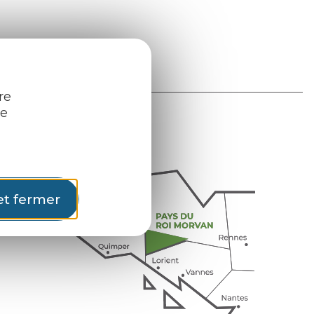
ite de la CNIL
.
re
re
et fermer