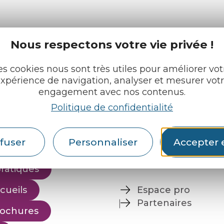
consulter le s
disposition pour maîtriser les cookies,
Nous respectons votre vie privée !
es cookies nous sont très utiles pour améliorer vot
xpérience de navigation, analyser et mesurer vot
engagement avec nos contenus.
Politique de confidentialité
e tourisme
Retrouvez-nous sur :
u roi
fuser
Personnaliser
Accepter 
pratiques
cueils
Espace pro
Partenaires
rochures