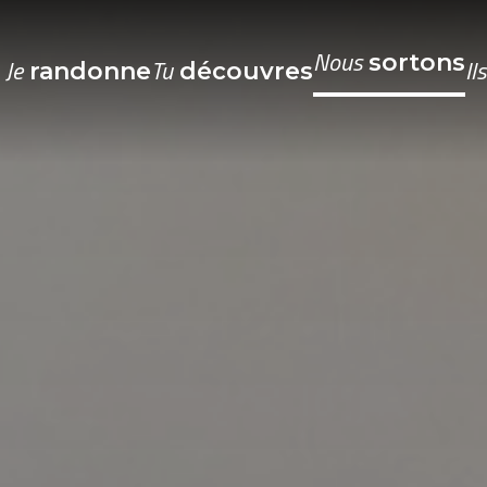
Nous
sortons
Je
Tu
Il
randonne
découvres