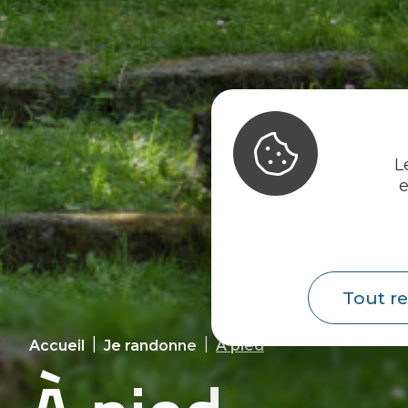
L
e
Tout re
|
|
Accueil
Je randonne
À pied