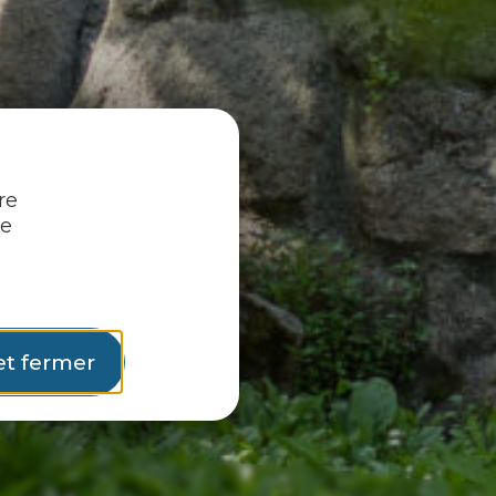
re
re
et fermer