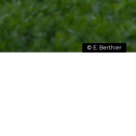
© E. Berthier
randonneur expérimenté, le Pays
À vous l’aventure !