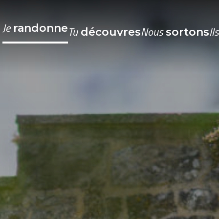
Je
randonne
Tu
Nous
Il
découvres
sortons