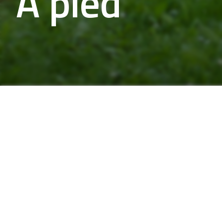
À pied
Chaussez vos baskets et partez
du roi Morvan prop