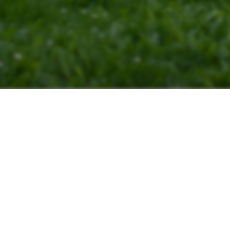
 en randonnée ! Que vous soyez débutant ou 
ose des sentiers adaptés à tous les niveaux. 