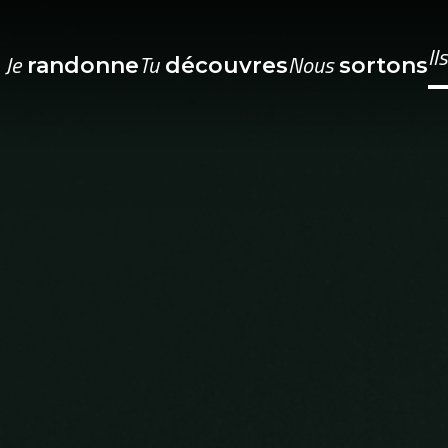
Il
Je
Tu
Nous
randonne
découvres
sortons