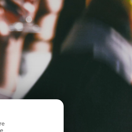
re
re