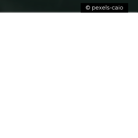
© pexels-caio
 qualifiés pour vous accompagner
 réussite.