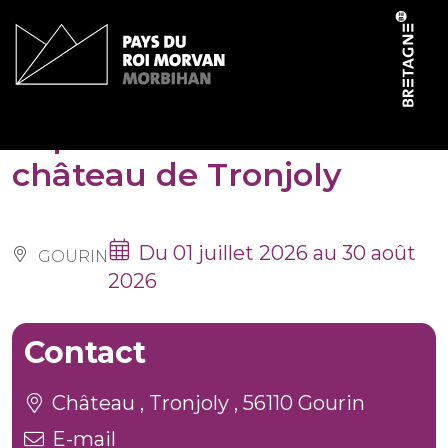
Panneau de gestion des cookies
Exposition d’été au
château de Tronjoly
Du 01 juillet 2026 au 30 août
GOURIN
2026
Contact
Château , Tronjoly , 56110 Gourin
E-mail