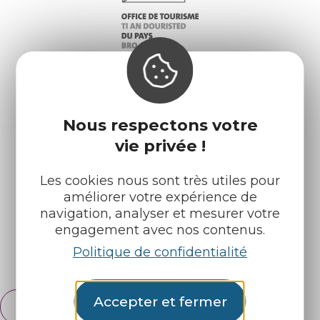
Nous respectons votre
Infos pratiques
Nos accueils
vie privée !
Nos brochures
Météo
Les cookies nous sont très utiles pour
améliorer votre expérience de
navigation, analyser et mesurer votre
Retrouvez-nous sur :
engagement avec nos contenus.
Politique de confidentialité
Espace pro
Partenaires
Accepter et fermer
Français
English