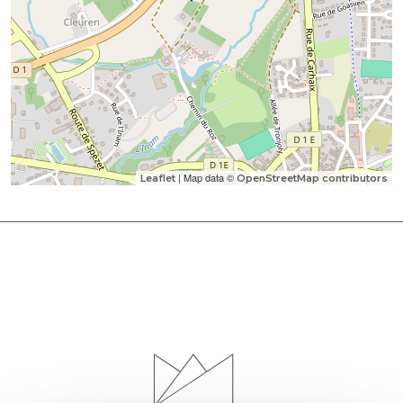
| Map data ©
Leaflet
OpenStreetMap contributors