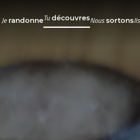
Tu
découvres
Je
Nous
Il
randonne
sortons