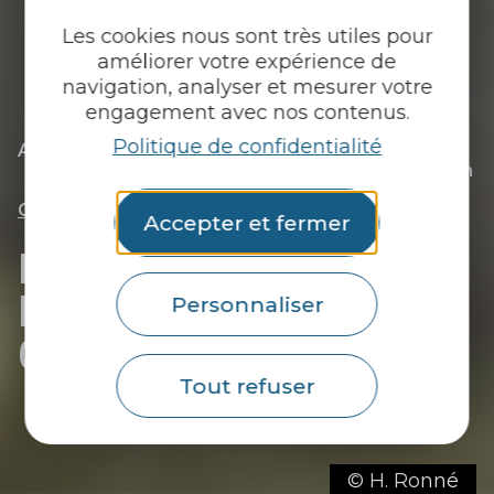
Les cookies nous sont très utiles pour
améliorer votre expérience de
navigation, analyser et mesurer votre
engagement avec nos contenus.
Politique de confidentialité
|
|
Accueil
Tu découvres
Étonnez-moi !
|
La traversée Gourmande du Pays du roi Morvan
|
Recettes avec de l’andouille artisanale de
Guémené-sur-Scorff
Accepter et fermer
Recettes avec de
l’andouille artisanale de
Personnaliser
Guémené-sur-Scorff
Tout refuser
© H. Ronné