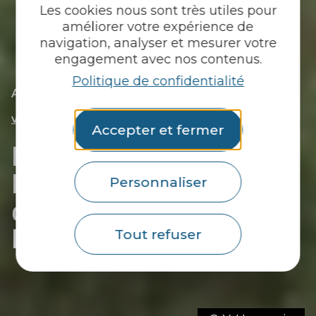
Les cookies nous sont très utiles pour
améliorer votre expérience de
navigation, analyser et mesurer votre
engagement avec nos contenus.
Politique de confidentialité
|
|
Accueil
Tu découvres
Étonnez-moi !
|
Le Centre Bouddhique Drukpa à Plouray : une
visite dépaysante
Accepter et fermer
Le Centre Bouddhique
Drukpa à Plouray : le
Personnaliser
dépaysement total au
Pays du roi Morvan !
Tout refuser