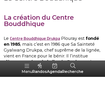
La création du Centre
Bouddhique
Centre Bouddhique Drukpa
Le
Plouray est
fondé
en 1985
, mais c’est en 1986 que Sa Sainteté
Gyalwang Drukpa, chef suprême de la lignée,
vient en France pour le bénir. Il l’institue
siège européen de la lignée Drukpa
et le
nomme “Druk Toupten Tcheukor Ling”, “le
Randos
Agenda
Recherche
Menu
jardin du Dragon où tourne la roue de
l’enseignement du Bouddha”.
Sa Sainteté vient parfois enseigner et
conduire des retraites au centre de Plouray.