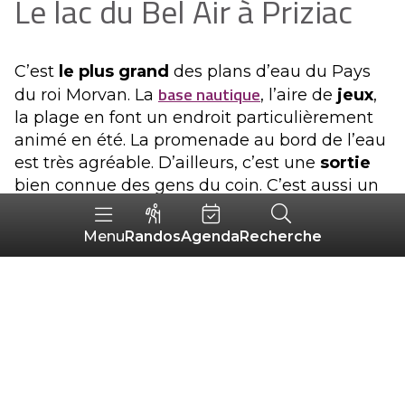
Le lac du Bel Air à Priziac
C’est
le plus grand
des plans d’eau du Pays
base nautique
du roi Morvan. La
, l’aire de
jeux
,
la plage en font un endroit particulièrement
animé en été. La promenade au bord de l’eau
est très agréable. D’ailleurs, c’est une
sortie
bien connue des gens du coin. C’est aussi un
lieu de séjour
apprécié des vacanciers. Le
camping
et le
bar-restaurant
juste à côté
Randos
Agenda
Recherche
Menu
offrent toutes les commodités.
+
Zoom