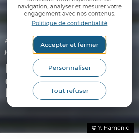
navigation, analyser et mesurer votre
engagement avec nos contenus.
Politique de confidentialité
|
|
Accueil
Je randonne
En mode fainéant
Accepter et fermer
|
Promenades autour des étangs pour faire de
jolies balades au Pays du roi Morvan
Promenades autour des
Personnaliser
étangs du Pays du Roi
Morvan
Tout refuser
© Y. Hamonic