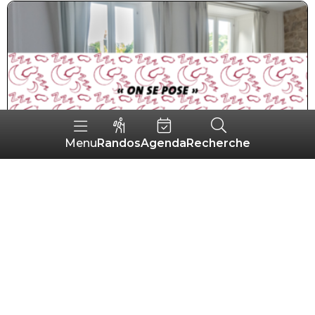
Randos
Agenda
Recherche
Menu
Gites de Moulin Blanc - Hermine
MESLAN