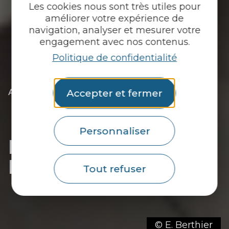
Les cookies nous sont très utiles pour
améliorer votre expérience de
navigation, analyser et mesurer votre
engagement avec nos contenus.
Politique de confidentialité
|
|
Accepter et fermer
Accueil
Tu découvres
L’essentiel
|
Les communes du Pays du roi Morvan
|
Découvrir Meslan
|
Les hébergements de Meslan
Personnaliser
Les hébergements de
Meslan
Tout refuser
© E. Berthier