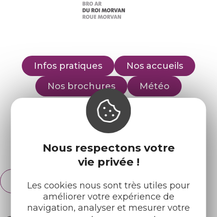
Infos pratiques
Nos accueils
Nos brochures
Météo
Retrouvez-nous sur :
Nous respectons votre
Espace pro
Partenaires
vie privée !
Français
English
Les cookies nous sont très utiles pour
améliorer votre expérience de
navigation, analyser et mesurer votre