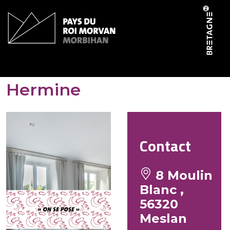
Panneau de gestion des cookies
Gites de Moulin Blanc –
Hermine
Contact
8 Moulin
Blanc ,
56320
Meslan