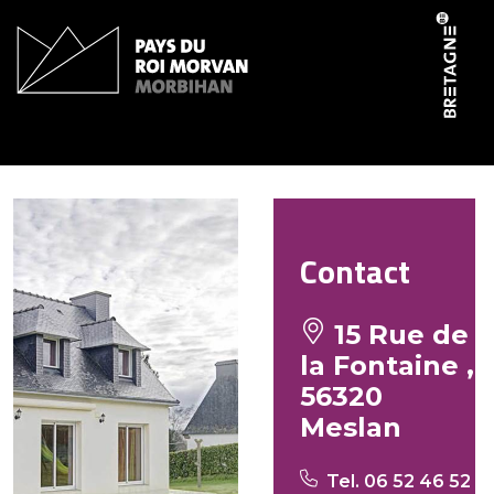
Panneau de gestion des cookies
Les Meslanaise
Contact
15 Rue de
la Fontaine ,
56320
Meslan
Tel. 06 52 46 52