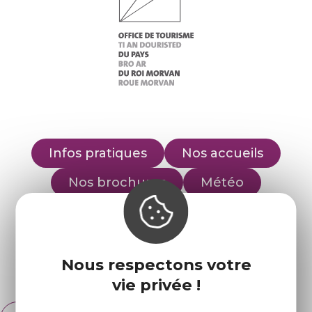
Infos pratiques
Nos accueils
Nos brochures
Météo
Retrouvez-nous sur :
Nous respectons votre
Espace pro
Partenaires
vie privée !