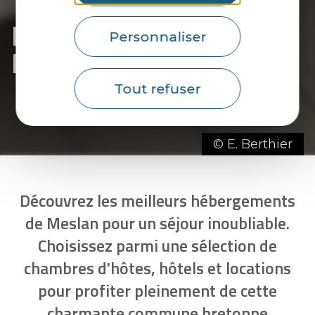
Les hébergements de
Personnaliser
Meslan
- page 2
Tout refuser
© E. Berthier
Découvrez les meilleurs hébergements
de Meslan pour un séjour inoubliable.
Choisissez parmi une sélection de
chambres d'hôtes, hôtels et locations
pour profiter pleinement de cette
charmante commune bretonne