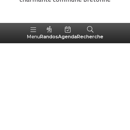
MOTS-CLÉS
FILTRES
Randos
Agenda
Recherche
Menu
16
TRI :
AUTOUR
ALÉATOIRE
DE MOI
résultats