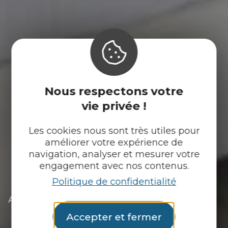
Nous respectons votre
vie privée !
Les cookies nous sont très utiles pour
améliorer votre expérience de
navigation, analyser et mesurer votre
engagement avec nos contenus.
Politique de confidentialité
|
|
Accueil
Tu découvres
L’essentiel
|
Les communes du Pays du roi Morvan
Accepter et fermer
|
Découvrir Meslan
|
Les hébergements de Meslan