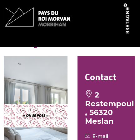
Panneau de gestion des cookies
Gîte Ty Baradoz
Contact
2
Restempoul
, 56320
Meslan
E-mail