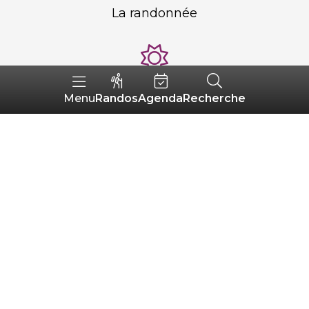
La randonnée
Journée idéale
Randos
Agenda
Recherche
Menu
Passer un bon moment avec l’équipe au
restaurant, avoir des clients contents, bien
manger dans la journée et trouver du
temps pour moi !
Spot préféré au Pays du roi Morvan
Guémené pour ses vieilles rues
et ruelles