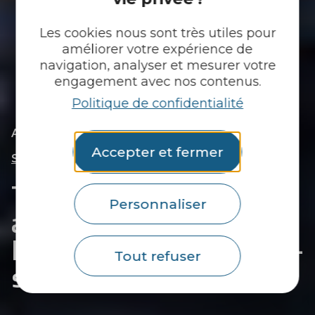
Les cookies nous sont très utiles pour
améliorer votre expérience de
navigation, analyser et mesurer votre
engagement avec nos contenus.
Politique de confidentialité
|
|
Accueil
Tu découvres
Les gens d’ici
|
Thomas Rivalan, l’amoureux de Guémené-sur-
Accepter et fermer
Scorff
Thomas Rivalan,
Personnaliser
ambassadeur de
l’andouille de Guémené-
Tout refuser
sur-Scorff