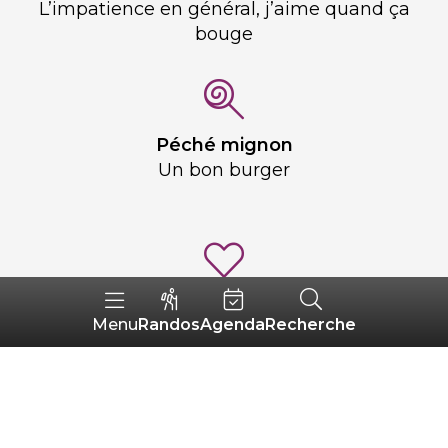
L’impatience en général, j’aime quand ça
bouge
Péché mignon
Un bon burger
Passion
Randos
Agenda
Recherche
Menu
Le sport, particulièrement le cyclisme
Journée idéale