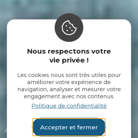
Nous respectons votre
vie privée !
Les cookies nous sont très utiles pour
améliorer votre expérience de
navigation, analyser et mesurer votre
engagement avec nos contenus.
Politique de confidentialité
Accepter et fermer
|
|
Accueil
Tu découvres
Les gens d’ici
|
Mylène Huguet, même pas peur des chauves-