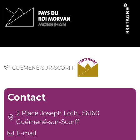
Panneau de gestion des cookies
Le 1931
GUÉMENÉ-SUR-SCORFF
Contact
2 Place Joseph Loth , 56160
Guémené-sur-Scorff
E-mail