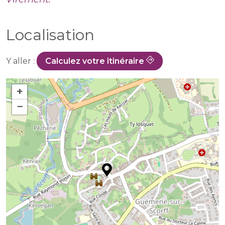
Localisation
Y aller :
Calculez votre itinéraire
+
−