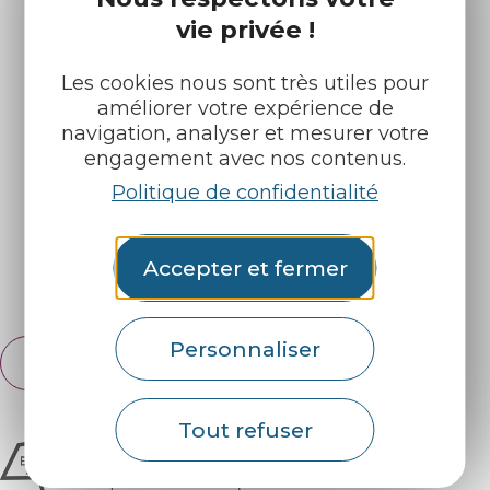
vie privée !
Les cookies nous sont très utiles pour
Infos pratiques
Nos accueils
améliorer votre expérience de
navigation, analyser et mesurer votre
Nos brochures
Météo
engagement avec nos contenus.
Politique de confidentialité
Retrouvez-nous sur :
Accepter et fermer
Espace pro
Partenaires
Personnaliser
Français
English
Tout refuser