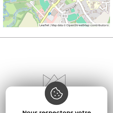
| Map data ©
Leaflet
OpenStreetMap contributors
Nous respectons votre