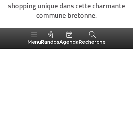
shopping unique dans cette charmante
commune bretonne.
Randos
Agenda
Recherche
Menu
MOTS-CLÉS
3
TRI :
AUTOUR
ALÉATOIRE
DE MOI
résultats