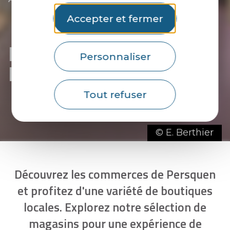
|
Les communes du Pays du roi Morvan
|
Accepter et fermer
Découvrir Persquen
|
Les commerces de Persquen
Les commerces de
Personnaliser
Persquen
Tout refuser
© E. Berthier
Découvrez les commerces de Persquen
et profitez d'une variété de boutiques
locales. Explorez notre sélection de
magasins pour une expérience de