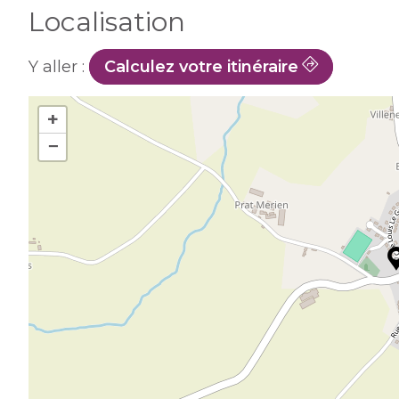
Localisation
Y aller :
Calculez votre itinéraire
+
−