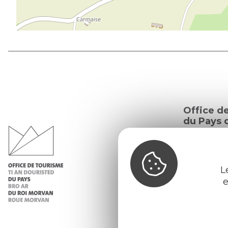
Office d
du Pays d
Morvan
Infos 
L
Nos ac
e
Nos b
Météo