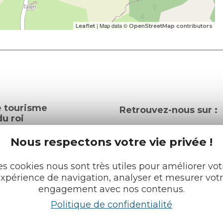
| Map data ©
Leaflet
OpenStreetMap contributors
e tourisme
Retrouvez-nous sur :
u roi
Nous respectons votre vie privée !
pratiques
es cookies nous sont très utiles pour améliorer vot
cueils
Espace pro
xpérience de navigation, analyser et mesurer vot
Partenaires
engagement avec nos contenus.
rochures
Politique de confidentialité
Français