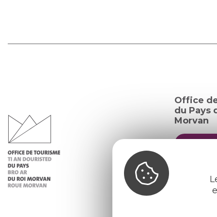
Office d
du Pays d
Morvan
Infos 
Nos ac
L
Nos b
e
Météo