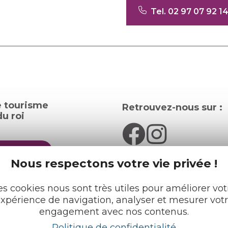
Tel. 02 97 07 92 1
e tourisme
Retrouvez-nous sur :
u roi
pratiques
Nous respectons votre vie privée !
cueils
Espace pro
Partenaires
es cookies nous sont très utiles pour améliorer vot
rochures
xpérience de navigation, analyser et mesurer vot
engagement avec nos contenus.
Français
English
Politique de confidentialité