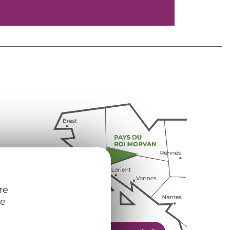
4
re
re