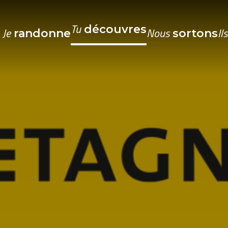
Tu
découvres
Je
Nous
Il
randonne
sortons