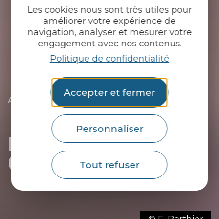
Les cookies nous sont très utiles pour
améliorer votre expérience de
navigation, analyser et mesurer votre
engagement avec nos contenus.
Politique de confidentialité
Accepter et fermer
|
|
Accueil
Tu découvres
L’essentiel
|
Les communes du Pays du roi Morvan
|
|
Découvrir Gourin
Les commerces de Gourin
Personnaliser
Les commerces de
Gourin
Tout refuser
© E. Berthier