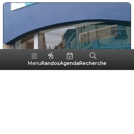
Randos
Agenda
Recherche
Menu
Lazuli Massages
GOURIN