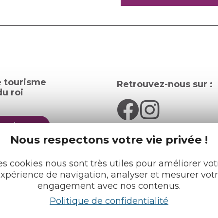
e tourisme
Retrouvez-nous sur :
u roi
pratiques
Nous respectons votre vie privée !
cueils
Espace pro
Partenaires
es cookies nous sont très utiles pour améliorer vot
rochures
xpérience de navigation, analyser et mesurer vot
engagement avec nos contenus.
Français
English
Politique de confidentialité