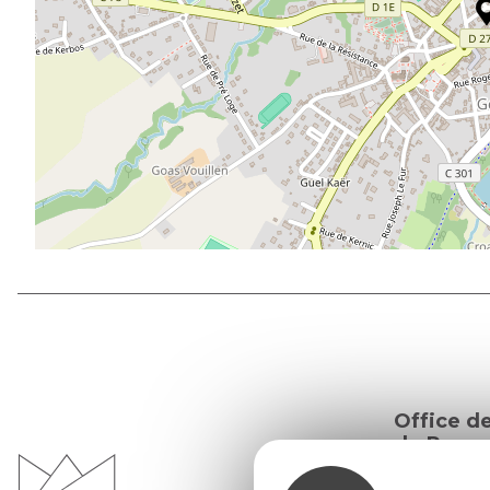
Office d
du Pays d
Morvan