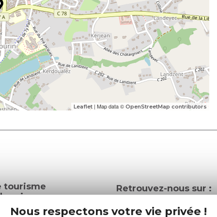
| Map data ©
Leaflet
OpenStreetMap contributors
e tourisme
Retrouvez-nous sur :
u roi
Nous respectons votre vie privée !