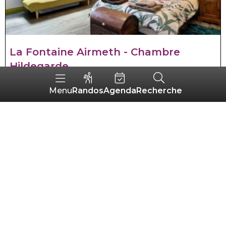
La Fontaine Airmeth - Chambre
Hildegarde
PLOËRDUT
Randos
Agenda
Recherche
Menu