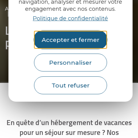
navigation, analyser et mesurer votre
|
|
engagement avec nos contenus.
Accueil
Ils vous accueillent
Pour dormir
|
Locations de vacances
Politique de confidentialité
Locations de vacances
-
page 5
Accepter et fermer
Personnaliser
Tout refuser
En quête d’un hébergement de vacances
pour un séjour sur mesure ? Nos