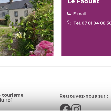
Le Faouët
E-mail
Tel. 07 81 04 88 3
e tourisme
Retrouvez-nous sur :
u roi