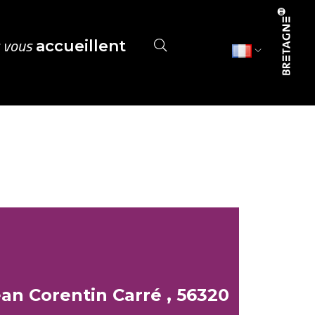
s vous
accueillent
ean Corentin Carré , 56320