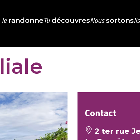
Je
Tu
Nous
Il
randonne
découvres
sortons
iale
Contact
2 ter rue J