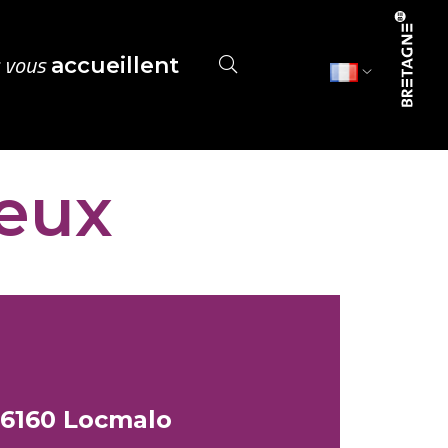
s vous
accueillent
Deux
 56160 Locmalo