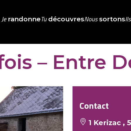
Je
Tu
Nous
Il
randonne
découvres
sortons
fois – Entre 
Contact
1 Kerizac ,