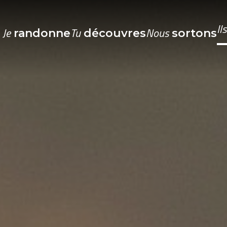
Il
Je
Tu
Nous
randonne
découvres
sortons