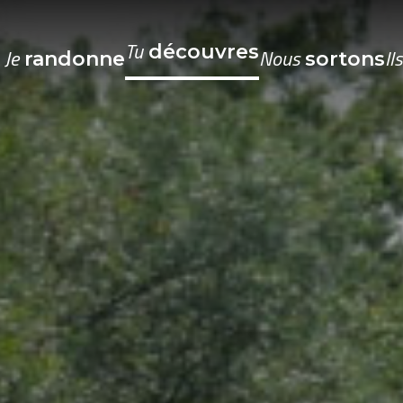
Tu
découvres
Je
Nous
Il
randonne
sortons