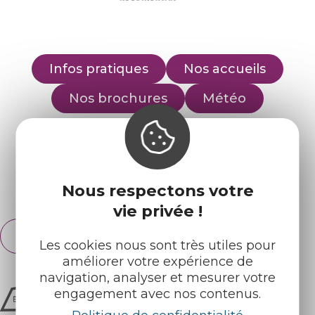
Infos pratiques
Nos accueils
Nos brochures
Météo
Retrouvez-nous sur :
Nous respectons votre
Espace pro
Partenaires
vie privée !
Français
English
Les cookies nous sont très utiles pour
améliorer votre expérience de
navigation, analyser et mesurer votre
engagement avec nos contenus.