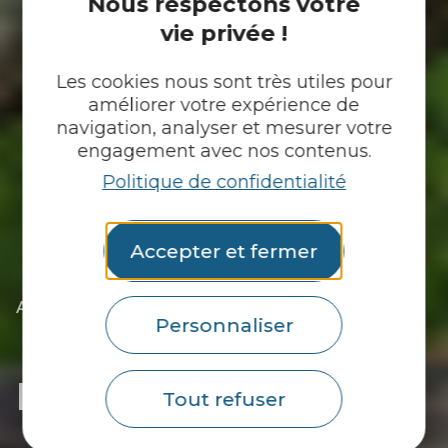
Nous respectons votre
vie privée !
Les cookies nous sont très utiles pour
améliorer votre expérience de
navigation, analyser et mesurer votre
engagement avec nos contenus.
Politique de confidentialité
Accepter et fermer
|
|
Accueil
Tu découvres
L’essentiel
|
Personnaliser
Les communes du Pays du roi Morvan
|
Découvrir Roudouallec
Découvrir Roudouallec
Tout refuser