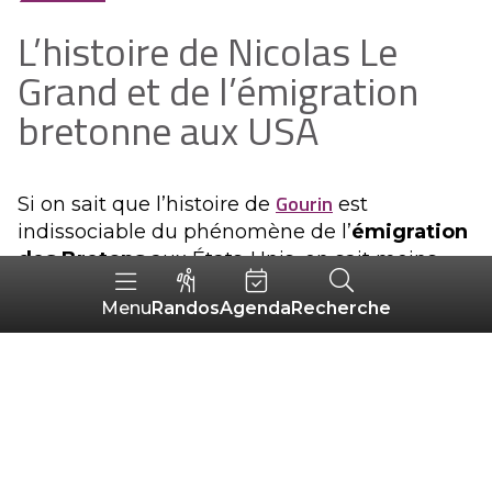
L’histoire de Nicolas Le
Grand et de l’émigration
bretonne aux USA
Gourin
Si on sait que l’histoire de
est
indissociable du phénomène de l’
émigration
des Bretons
aux États-Unis, on sait moins
que tout a commencé à
Roudouallec
.
Randos
Agenda
Recherche
Menu
Nicolas Le Grand
, originaire de Roudouallec,
fut le premier à partir et il en entraîna bien
d’autres dans son sillage !
C’est lors de son
service militaire
qu’il