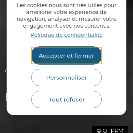
Les cookies nous sont très utiles pour
améliorer votre expérience de
navigation, analyser et mesurer votre
engagement avec nos contenus.
Politique de confidentialité
Accepter et fermer
|
|
Accueil
Tu découvres
L’essentiel
|
Les communes du Pays du roi Morvan
Personnaliser
|
Découvrir Le Croisty
Découvrir Le Croisty
Tout refuser
© OTPRM