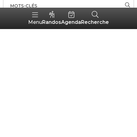
MOTS-CLÉS
Randos
Agenda
Recherche
Menu
5
TRI :
AUTOUR
ALÉATOIRE
DE MOI
résultats
La Source, bar-tabac-presse