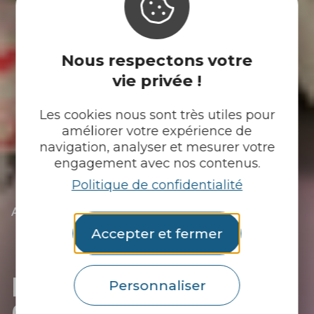
Nous respectons votre
vie privée !
Les cookies nous sont très utiles pour
améliorer votre expérience de
navigation, analyser et mesurer votre
engagement avec nos contenus.
Politique de confidentialité
|
|
Accueil
Tu découvres
L’essentiel
|
Les communes du Pays du roi Morvan
Accepter et fermer
|
Découvrir Le Croisty
|
Les commerces du Croisty
Les commerces du
Personnaliser
Croisty