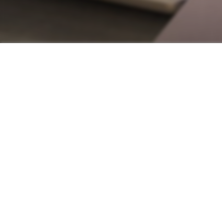
Découvrez les commerces de Guisc
de magasins pour une exp
MOTS-CLÉS
6
résultats
TRI :
PROXIMITÉ
AUTOUR
DE