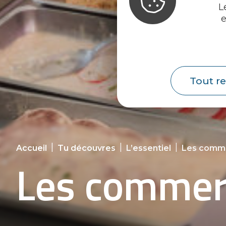
L
e
Tout re
|
|
|
Accueil
Tu découvres
L’essentiel
Les commu
Les commerc