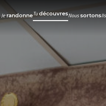
Tu
découvres
Je
Nous
Il
randonne
sortons