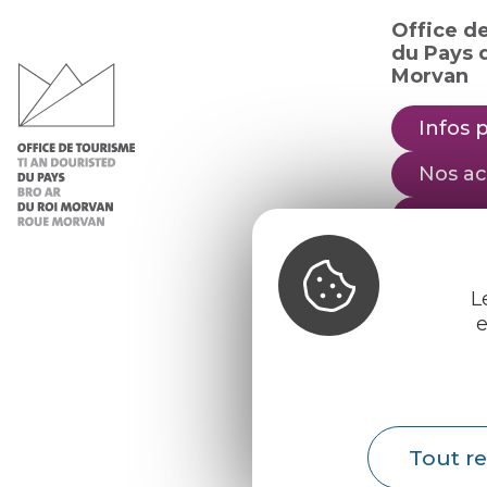
Office d
du Pays d
Morvan
Infos 
Nos ac
Nos b
Météo
L
e
Tout re