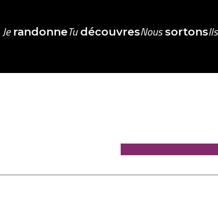
Je
Tu
Nous
Il
randonne
découvres
sortons
e