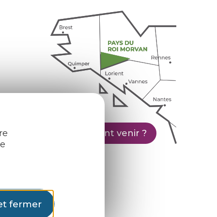
re
Comment venir ?
re
et fermer