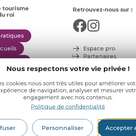
e tourisme
Retrouvez-nous sur :
u roi
pratiques
cueils
Espace pro
Partenaires
rochures
Nous respectons votre vie privée !
Français
English
es cookies nous sont très utiles pour améliorer vot
xpérience de navigation, analyser et mesurer vot
engagement avec nos contenus.
Politique de confidentialité
fuser
Personnaliser
Accepter 