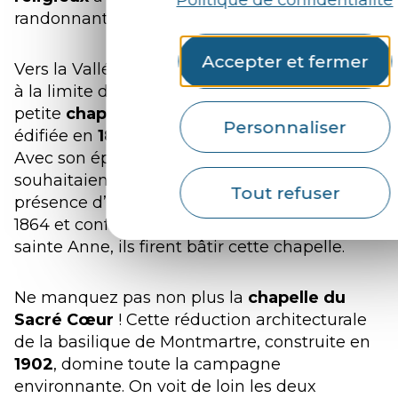
randonnant.
Accepter et fermer
Vers la Vallée du Scorff, en bordure de forêt et
à la limite du château de Pont Calleck, la
petite
chapelle Sainte-Anne-des-Bois
est
Personnaliser
édifiée en
1865
par le comte de Cossé-Brissac.
Avec son épouse, ils avaient déjà trois fils et
souhaitaient voir leur famille s’agrandir de la
Tout refuser
présence d’une fille. Leur vœu fut exaucé en
1864 et conformément à la promesse faite à
sainte Anne, ils firent bâtir cette chapelle.
Ne manquez pas non plus la
chapelle du
Sacré Cœur
! Cette réduction architecturale
de la basilique de Montmartre, construite en
1902
, domine toute la campagne
environnante. On voit de loin les deux