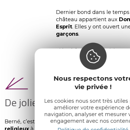
Dernier bond dans le temps
château appartient aux
Dom
Esprit
. Elles y ont ouvert u
garçons
.
Si le château ne se visite pa
accessible
aux promeneurs 
balade facile
et adaptée à t
Nous respectons votr
vie privée !
De jolies chapelles
Les cookies nous sont très utiles
améliorer votre expérience d
navigation, analyser et mesurer 
engagement avec nos contenu
Berné, c’est aussi un
très beau patrimoine
religieux
à découvrir, pourquoi pas, en
Politique de confidentialité