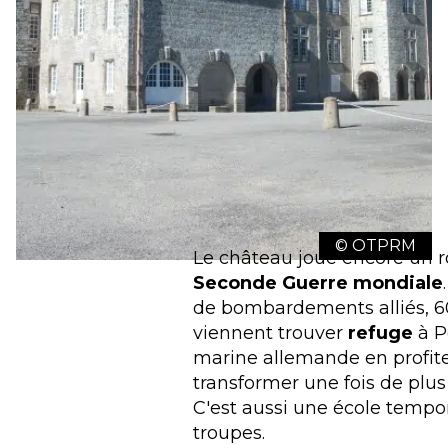
© OTPRM
Le château joue encore un rô
Seconde Guerre mondiale
de bombardements alliés, 600
viennent trouver
refuge
à P
marine allemande en profite 
transformer une fois de plu
C'est aussi une école tempo
troupes.