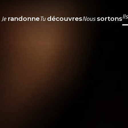
Il
Je
Tu
Nous
randonne
découvres
sortons