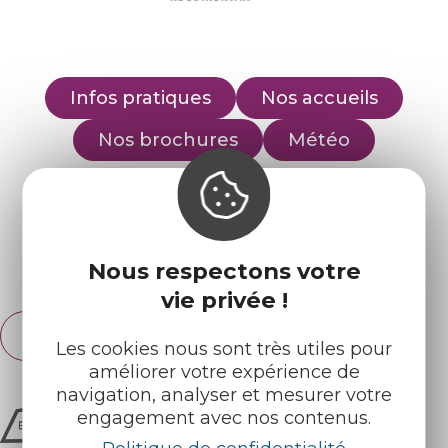
Infos pratiques
Nos accueils
Nos brochures
Météo
Retrouvez-nous sur :
Nous respectons votre
Espace pro
Partenaires
vie privée !
Français
English
Les cookies nous sont très utiles pour
améliorer votre expérience de
navigation, analyser et mesurer votre
engagement avec nos contenus.