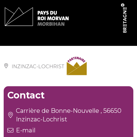
Panneau de gestion des cookies
West Park
INZINZAC-LOCHRIST
Contact
Carrière de Bonne-Nouvelle , 56650
Inzinzac-Lochrist
E-mail