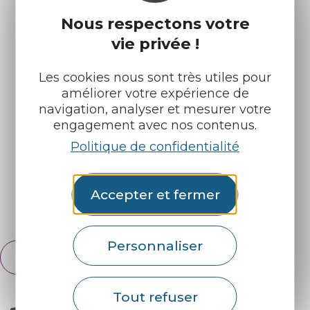
Nous respectons votre
vie privée !
Les cookies nous sont très utiles pour
Infos pratiques
Nos accueils
améliorer votre expérience de
navigation, analyser et mesurer votre
Nos brochures
Météo
engagement avec nos contenus.
Politique de confidentialité
Retrouvez-nous sur :
Accepter et fermer
Espace pro
Partenaires
Personnaliser
Français
English
Tout refuser