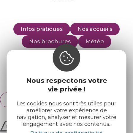
Infos pratiques
Nos accueils
Nos brochures
Météo
Retrouvez-nous sur :
Nous respectons votre
Espace pro
Partenaires
vie privée !
Français
English
Les cookies nous sont très utiles pour
améliorer votre expérience de
navigation, analyser et mesurer votre
engagement avec nos contenus.