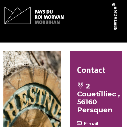
Panneau de gestion des cookies
Forêt Totem – Chestnut
Contact
2
Couetilliec ,
56160
Persquen
E-mail