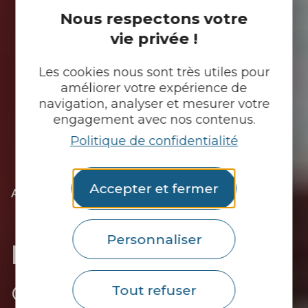
Nous respectons votre
vie privée !
Les cookies nous sont très utiles pour
améliorer votre expérience de
navigation, analyser et mesurer votre
engagement avec nos contenus.
Politique de confidentialité
Accepter et fermer
|
|
Accueil
Tu découvres
Rien que pour moi
|
Je suis un fan de patrimoine
|
Le patrimoine urbain
Personnaliser
Le patrimoine urbain
Guémené-sur-Scorff / Le
Tout refuser