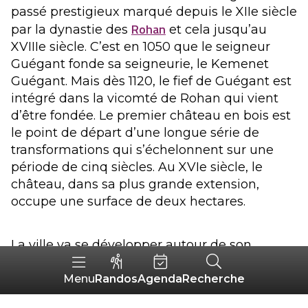
passé prestigieux marqué depuis le XIIe siècle
Rohan
par la dynastie des
et cela jusqu’au
XVIIIe siècle. C’est en 1050 que le seigneur
Guégant fonde sa seigneurie, le Kemenet
Guégant. Mais dès 1120, le fief de Guégant est
intégré dans la vicomté de Rohan qui vient
d’être fondée. Le premier château en bois est
le point de départ d’une longue série de
transformations qui s’échelonnent sur une
période de cinq siècles. Au XVIe siècle, le
château, dans sa plus grande extension,
occupe une surface de deux hectares.
La ville va se développer autour de son
château
sans s’étendre en campagne. La cité
bourgeoise et marchande est florissante aux
Randos
Agenda
Recherche
Menu
XVIe et XVIIe siècles, à l’inverse de la demeure