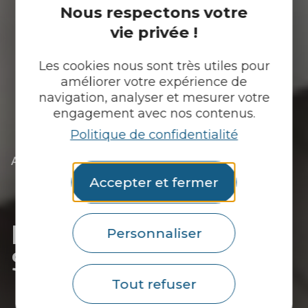
Nous respectons votre
vie privée !
Les cookies nous sont très utiles pour
améliorer votre expérience de
navigation, analyser et mesurer votre
engagement avec nos contenus.
Politique de confidentialité
|
|
Accueil
Tu découvres
L’essentiel
|
Les communes du Pays du roi Morvan
Accepter et fermer
|
Découvrir Saint-Tugdual
|
Les hébergements de Saint-Tugdual
Les hébergements de
Personnaliser
Saint-Tugdual
Tout refuser